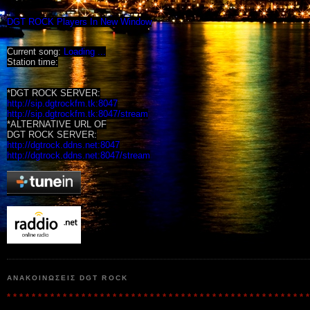
DGT ROCK Players In New Window
Current song:
Loading ...
Station time:
*DGT ROCK SERVER:
http://sip.dgtrockfm.tk:8047
http://sip.dgtrockfm.tk:8047/stream
*ALTERNATIVE URL OF
DGT ROCK SERVER:
http://dgtrock.ddns.net:8047
http://dgtrock.ddns.net:8047/stream
ΑΝΑΚΟΙΝΩΣΕΙΣ DGT ROCK
* * * * * * * * * * * * * * * * * * * * * * * * * * * * * * * * * * * * * * * * * * * * * * * * *