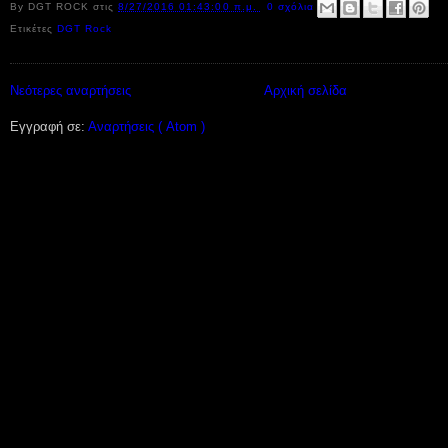
By
DGT ROCK
στις
8/27/2016 01:43:00 π.μ.
0 σχόλια
Ετικέτες
DGT Rock
Νεότερες αναρτήσεις
Αρχική σελίδα
Εγγραφή σε:
Αναρτήσεις ( Atom )