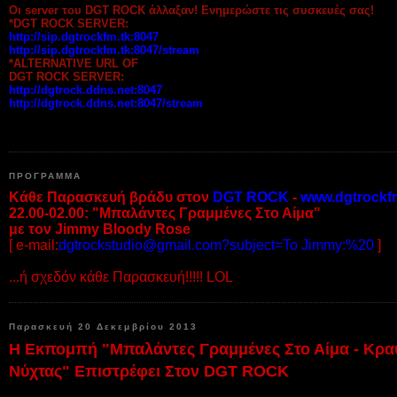
Οι server του DGT ROCK άλλαξαν! Ενημερώστε τις συσκευές σας!
*DGT ROCK SERVER:
http://sip.dgtrockfm.tk:8047
http://sip.dgtrockfm.tk:8047/stream
*ALTERNATIVE URL OF
DGT ROCK SERVER:
http://dgtrock.ddns.net:8047
http://dgtrock.ddns.net:8047/stream
ΠΡΟΓΡΑΜΜΑ
Κάθε Παρασκευή βράδυ στον
DGT ROCK
-
www.dgtrockf
22.00-02.00: "Μπαλάντες Γραμμένες Στο Αίμα"
με τον Jimmy Bloody Rose
[ e-mail:
dgtrockstudio@gmail.com?subject=To Jimmy:%20
]
...ή σχεδόν κάθε Παρασκευή!!!!! LOL
Παρασκευή 20 Δεκεμβρίου 2013
Η Εκπομπή "Μπαλάντες Γραμμένες Στο Αίμα - Κρα
Νύχτας" Επιστρέφει Στον DGT ROCK