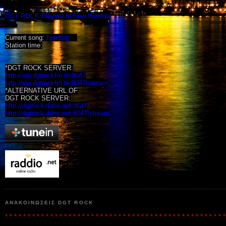
DGT ROCK Players In New Window
Current song:
Loading ...
Station time:
*DGT ROCK SERVER:
http://sip.dgtrockfm.tk:8047
http://sip.dgtrockfm.tk:8047/stream
*ALTERNATIVE URL OF
DGT ROCK SERVER:
http://dgtrock.ddns.net:8047
http://dgtrock.ddns.net:8047/stream
ΑΝΑΚΟΙΝΩΣΕΙΣ DGT ROCK
* * * * * * * * * * * * * * * * * * * * * * * * * * * * * * * * * * * * * * * * * * * * * * * * *