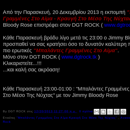
Από την Παρασκευή, 20 Δεκεμβρίου 2013 η εκπομπή
"
Γραμμένες Στο Αίμα - Κραυγή Στο Μέσο Της Νύχτα
Bloody Rose επιστρέφει στον DGT ROCK (
www.dgtroc
Κάθε Παρασκευή βράδυ λίγο μετά τις 23:00 ο Jimmy B
προσπαθεί να σας κρατήσει όσο το δυνατόν καλύτερη π
πιο ερωτικές
"Μπαλάντες Γραμμένες Στο Αίμα"
.
Μόνο στον DGT ROCK (
www.dgtrock.tk
)
Κλικαριστείτε...!!!
...και καλή σας ακρόαση!
Κάθε Παρασκευή 23:00-01:00 : "Μπαλάντες Γραμμένες 
Στο Μέσο Της Νύχτας" με τον Jimmy Bloody Rose
By
DGT ROCK
στις
12/20/2013 11:27:00 π.μ.
0 σχόλια
Ετικέτες
"Μπαλάντες Γραμμένες Στο Αίμα-Κραυγή Στο Μέσο Της Νύχτας"
,
Ανακο
Rock